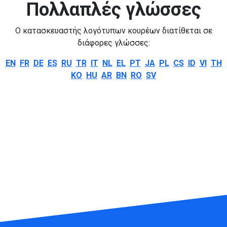
Πολλαπλές γλώσσες
Ο κατασκευαστής λογότυπων κουρέων διατίθεται σε
διάφορες γλώσσες:
EN
FR
DE
ES
RU
TR
IT
NL
EL
PT
JA
PL
CS
ID
VI
TH
KO
HU
AR
BN
RO
SV