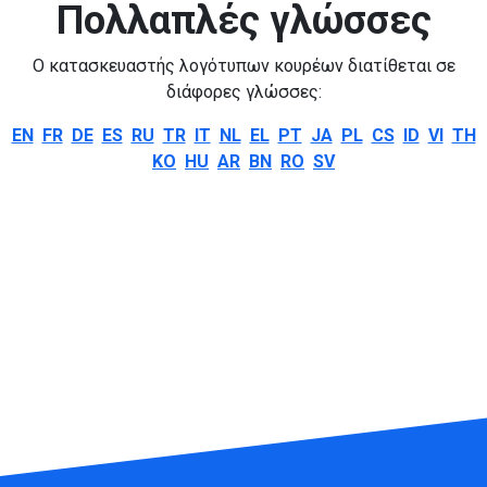
Πολλαπλές γλώσσες
Ο κατασκευαστής λογότυπων κουρέων διατίθεται σε
διάφορες γλώσσες:
EN
FR
DE
ES
RU
TR
IT
NL
EL
PT
JA
PL
CS
ID
VI
TH
KO
HU
AR
BN
RO
SV