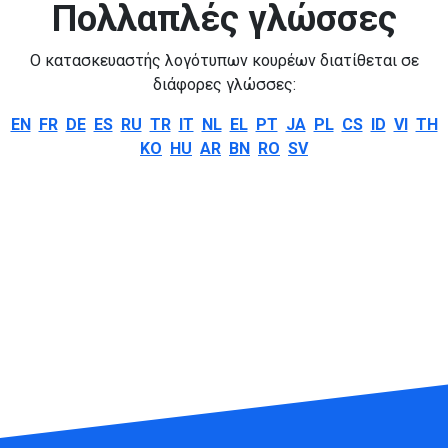
Πολλαπλές γλώσσες
Ο κατασκευαστής λογότυπων κουρέων διατίθεται σε
διάφορες γλώσσες:
EN
FR
DE
ES
RU
TR
IT
NL
EL
PT
JA
PL
CS
ID
VI
TH
KO
HU
AR
BN
RO
SV