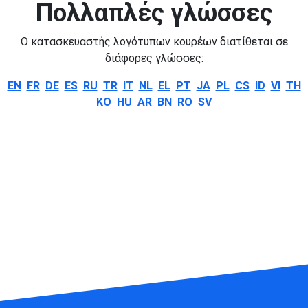
Πολλαπλές γλώσσες
Ο κατασκευαστής λογότυπων κουρέων διατίθεται σε
διάφορες γλώσσες:
EN
FR
DE
ES
RU
TR
IT
NL
EL
PT
JA
PL
CS
ID
VI
TH
KO
HU
AR
BN
RO
SV