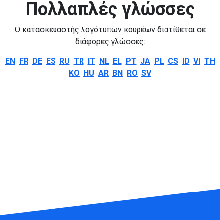
Πολλαπλές γλώσσες
Ο κατασκευαστής λογότυπων κουρέων διατίθεται σε
διάφορες γλώσσες:
EN
FR
DE
ES
RU
TR
IT
NL
EL
PT
JA
PL
CS
ID
VI
TH
KO
HU
AR
BN
RO
SV