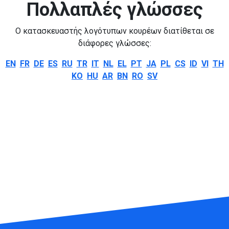
Πολλαπλές γλώσσες
Ο κατασκευαστής λογότυπων κουρέων διατίθεται σε
διάφορες γλώσσες:
EN
FR
DE
ES
RU
TR
IT
NL
EL
PT
JA
PL
CS
ID
VI
TH
KO
HU
AR
BN
RO
SV