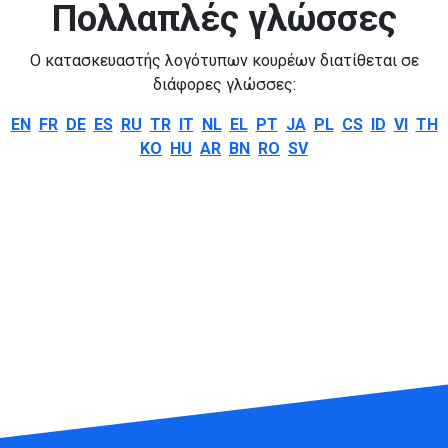
Πολλαπλές γλώσσες
Ο κατασκευαστής λογότυπων κουρέων διατίθεται σε
διάφορες γλώσσες:
EN
FR
DE
ES
RU
TR
IT
NL
EL
PT
JA
PL
CS
ID
VI
TH
KO
HU
AR
BN
RO
SV