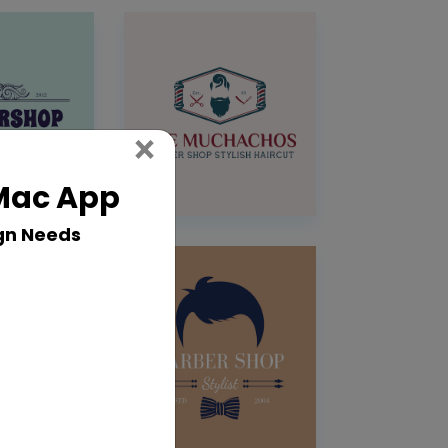
Close
×
 Mac App
gn Needs