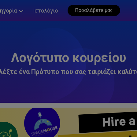
ηγορία
Ιστολόγιο
Προσλάβετε μας
Λογότυπο κουρείου
λέξτε ένα Πρότυπο που σας ταιριάζει καλύτ
Hire a