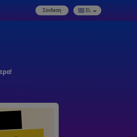
Σύνδεση
EL
ερα!