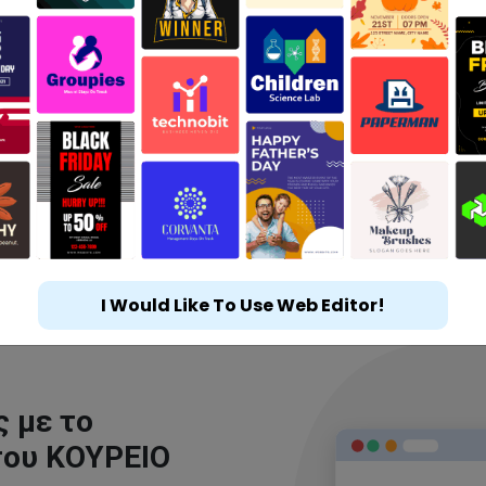
I Would Like To Use Web Editor!
 με το
του ΚΟΥΡΕΙΟ