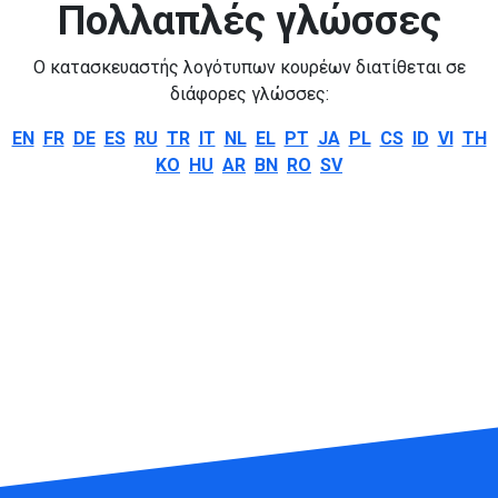
Πολλαπλές γλώσσες
Ο κατασκευαστής λογότυπων κουρέων διατίθεται σε
διάφορες γλώσσες:
EN
FR
DE
ES
RU
TR
IT
NL
EL
PT
JA
PL
CS
ID
VI
TH
KO
HU
AR
BN
RO
SV