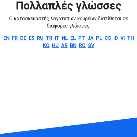
Πολλαπλές γλώσσες
Ο κατασκευαστής λογότυπων κουρέων διατίθεται σε
διάφορες γλώσσες:
EN
FR
DE
ES
RU
TR
IT
NL
EL
PT
JA
PL
CS
ID
VI
TH
KO
HU
AR
BN
RO
SV