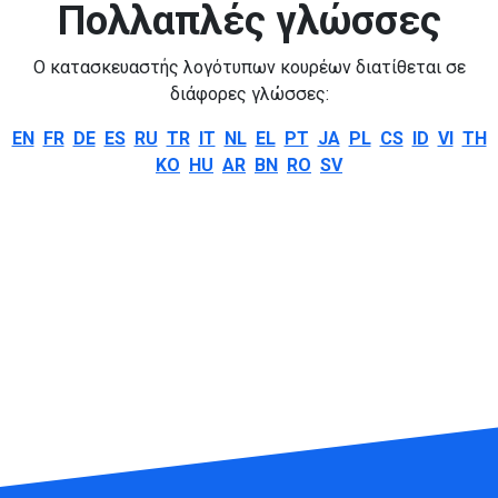
Πολλαπλές γλώσσες
Ο κατασκευαστής λογότυπων κουρέων διατίθεται σε
διάφορες γλώσσες:
EN
FR
DE
ES
RU
TR
IT
NL
EL
PT
JA
PL
CS
ID
VI
TH
KO
HU
AR
BN
RO
SV