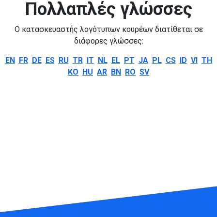
Πολλαπλές γλώσσες
Ο κατασκευαστής λογότυπων κουρέων διατίθεται σε
διάφορες γλώσσες:
EN
FR
DE
ES
RU
TR
IT
NL
EL
PT
JA
PL
CS
ID
VI
TH
KO
HU
AR
BN
RO
SV