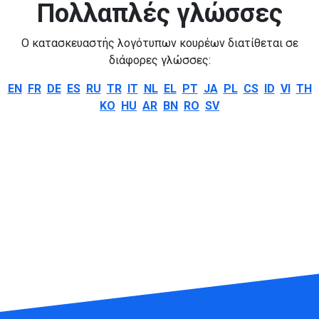
Πολλαπλές γλώσσες
Ο κατασκευαστής λογότυπων κουρέων διατίθεται σε
διάφορες γλώσσες:
EN
FR
DE
ES
RU
TR
IT
NL
EL
PT
JA
PL
CS
ID
VI
TH
KO
HU
AR
BN
RO
SV