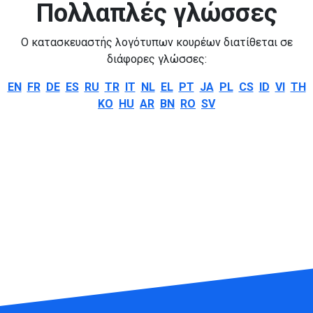
Πολλαπλές γλώσσες
Ο κατασκευαστής λογότυπων κουρέων διατίθεται σε
διάφορες γλώσσες:
EN
FR
DE
ES
RU
TR
IT
NL
EL
PT
JA
PL
CS
ID
VI
TH
KO
HU
AR
BN
RO
SV