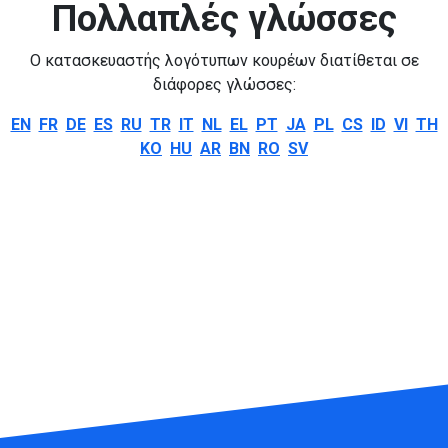
Πολλαπλές γλώσσες
Ο κατασκευαστής λογότυπων κουρέων διατίθεται σε
διάφορες γλώσσες:
EN
FR
DE
ES
RU
TR
IT
NL
EL
PT
JA
PL
CS
ID
VI
TH
KO
HU
AR
BN
RO
SV