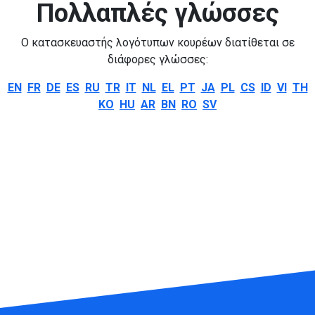
Πολλαπλές γλώσσες
Ο κατασκευαστής λογότυπων κουρέων διατίθεται σε
διάφορες γλώσσες:
EN
FR
DE
ES
RU
TR
IT
NL
EL
PT
JA
PL
CS
ID
VI
TH
KO
HU
AR
BN
RO
SV