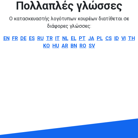
Πολλαπλές γλώσσες
Ο κατασκευαστής λογότυπων κουρέων διατίθεται σε
διάφορες γλώσσες:
EN
FR
DE
ES
RU
TR
IT
NL
EL
PT
JA
PL
CS
ID
VI
TH
KO
HU
AR
BN
RO
SV