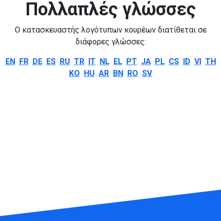
Πολλαπλές γλώσσες
Ο κατασκευαστής λογότυπων κουρέων διατίθεται σε
διάφορες γλώσσες:
EN
FR
DE
ES
RU
TR
IT
NL
EL
PT
JA
PL
CS
ID
VI
TH
KO
HU
AR
BN
RO
SV