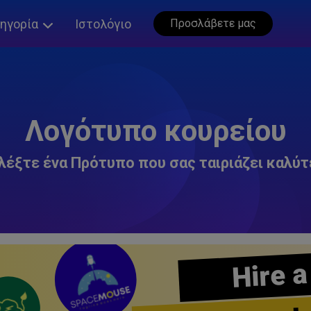
ηγορία
Ιστολόγιο
Προσλάβετε μας
Λογότυπο κουρείου
λέξτε ένα Πρότυπο που σας ταιριάζει καλύτ
Hire a