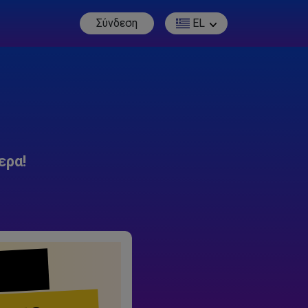
Σύνδεση
EL
ερα!