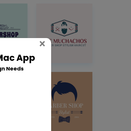
Close
×
 Mac App
gn Needs