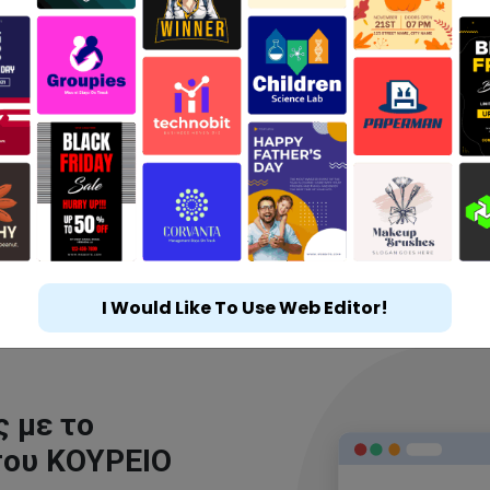
I Would Like To Use Web Editor!
 με το
του ΚΟΥΡΕΙΟ