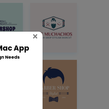
Close
×
 Mac App
gn Needs