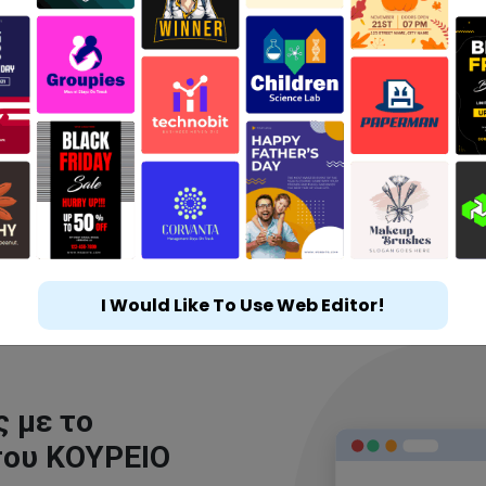
I Would Like To Use Web Editor!
 με το
του ΚΟΥΡΕΙΟ