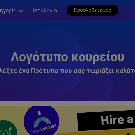
ηγορία
Ιστολόγιο
Προσλάβετε μας
Λογότυπο κουρείου
λέξτε ένα Πρότυπο που σας ταιριάζει καλύτ
Hire a