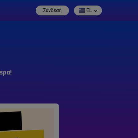
Σύνδεση
EL
ερα!