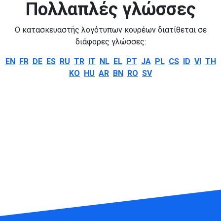
Πολλαπλές γλώσσες
Ο κατασκευαστής λογότυπων κουρέων διατίθεται σε
διάφορες γλώσσες:
EN
FR
DE
ES
RU
TR
IT
NL
EL
PT
JA
PL
CS
ID
VI
TH
KO
HU
AR
BN
RO
SV