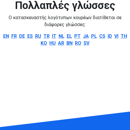
Πολλαπλές γλώσσες
Ο κατασκευαστής λογότυπων κουρέων διατίθεται σε
διάφορες γλώσσες:
EN
FR
DE
ES
RU
TR
IT
NL
EL
PT
JA
PL
CS
ID
VI
TH
KO
HU
AR
BN
RO
SV