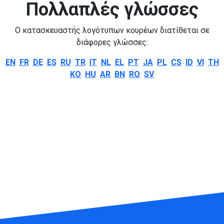
Πολλαπλές γλώσσες
Ο κατασκευαστής λογότυπων κουρέων διατίθεται σε
διάφορες γλώσσες:
EN
FR
DE
ES
RU
TR
IT
NL
EL
PT
JA
PL
CS
ID
VI
TH
KO
HU
AR
BN
RO
SV