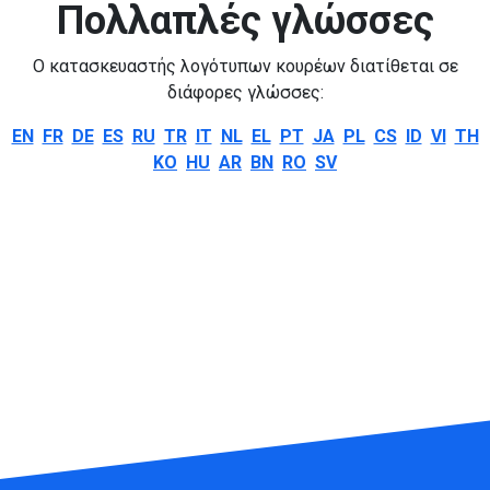
Πολλαπλές γλώσσες
Ο κατασκευαστής λογότυπων κουρέων διατίθεται σε
διάφορες γλώσσες:
EN
FR
DE
ES
RU
TR
IT
NL
EL
PT
JA
PL
CS
ID
VI
TH
KO
HU
AR
BN
RO
SV