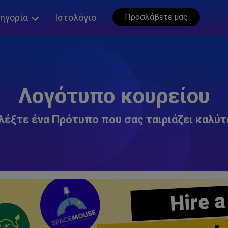
ηγορία
Ιστολόγιο
Προσλάβετε μας
Λογότυπο κουρείου
λέξτε ένα Πρότυπο που σας ταιριάζει καλύτ
Hire a