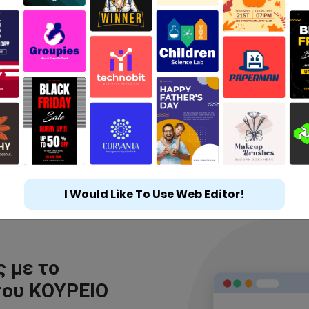
I Would Like To Use Web Editor!
 με το
του ΚΟΥΡΕΙΟ