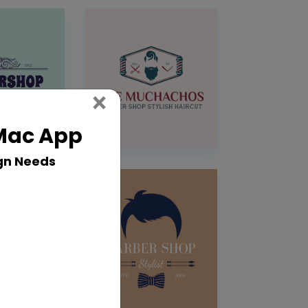
Close
×
 Mac App
gn Needs