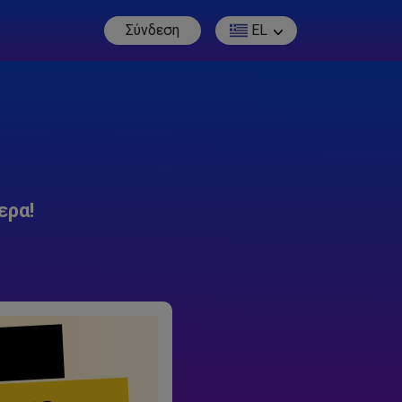
Σύνδεση
EL
ερα!