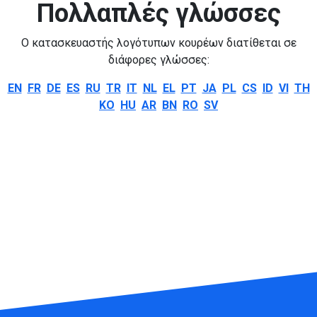
Πολλαπλές γλώσσες
Ο κατασκευαστής λογότυπων κουρέων διατίθεται σε
διάφορες γλώσσες:
EN
FR
DE
ES
RU
TR
IT
NL
EL
PT
JA
PL
CS
ID
VI
TH
KO
HU
AR
BN
RO
SV