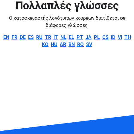
Πολλαπλές γλώσσες
Ο κατασκευαστής λογότυπων κουρέων διατίθεται σε
διάφορες γλώσσες:
EN
FR
DE
ES
RU
TR
IT
NL
EL
PT
JA
PL
CS
ID
VI
TH
KO
HU
AR
BN
RO
SV