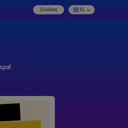
Σύνδεση
EL
ερα!