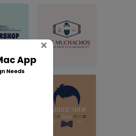
Close
×
 Mac App
gn Needs