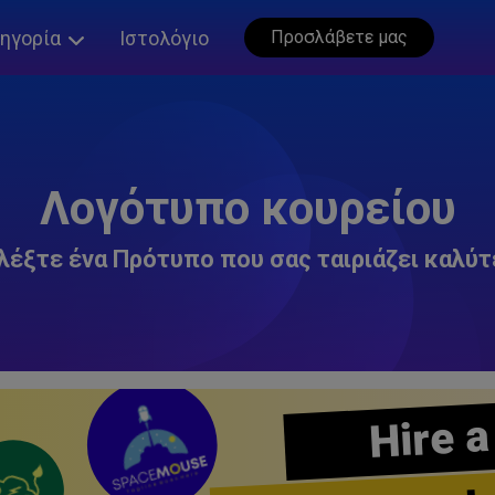
ηγορία
Ιστολόγιο
Προσλάβετε μας
Λογότυπο κουρείου
λέξτε ένα Πρότυπο που σας ταιριάζει καλύτ
Hire a