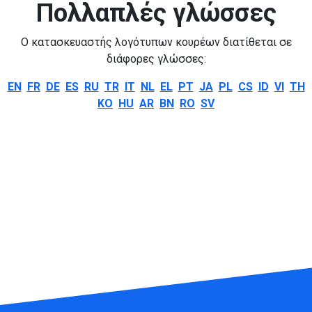
Πολλαπλές γλώσσες
Ο κατασκευαστής λογότυπων κουρέων διατίθεται σε
διάφορες γλώσσες:
EN
FR
DE
ES
RU
TR
IT
NL
EL
PT
JA
PL
CS
ID
VI
TH
KO
HU
AR
BN
RO
SV