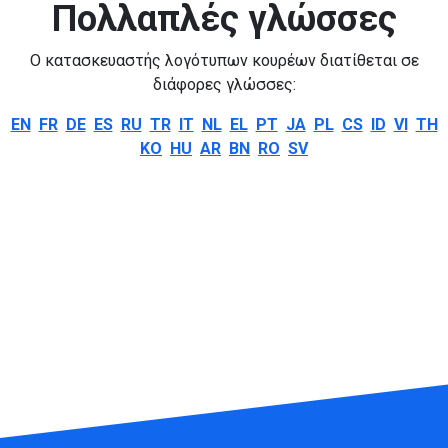
Πολλαπλές γλώσσες
Ο κατασκευαστής λογότυπων κουρέων διατίθεται σε
διάφορες γλώσσες:
EN
FR
DE
ES
RU
TR
IT
NL
EL
PT
JA
PL
CS
ID
VI
TH
KO
HU
AR
BN
RO
SV