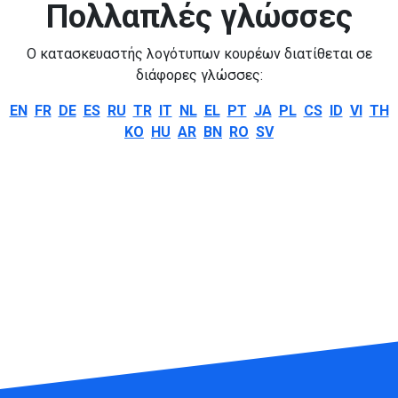
Πολλαπλές γλώσσες
Ο κατασκευαστής λογότυπων κουρέων διατίθεται σε
διάφορες γλώσσες:
EN
FR
DE
ES
RU
TR
IT
NL
EL
PT
JA
PL
CS
ID
VI
TH
KO
HU
AR
BN
RO
SV