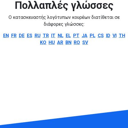
Πολλαπλές γλώσσες
Ο κατασκευαστής λογότυπων κουρέων διατίθεται σε
διάφορες γλώσσες:
EN
FR
DE
ES
RU
TR
IT
NL
EL
PT
JA
PL
CS
ID
VI
TH
KO
HU
AR
BN
RO
SV