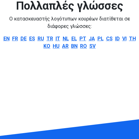
Πολλαπλές γλώσσες
Ο κατασκευαστής λογότυπων κουρέων διατίθεται σε
διάφορες γλώσσες:
EN
FR
DE
ES
RU
TR
IT
NL
EL
PT
JA
PL
CS
ID
VI
TH
KO
HU
AR
BN
RO
SV