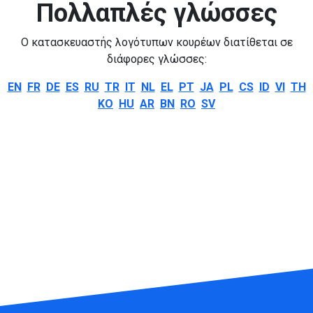
Πολλαπλές γλώσσες
Ο κατασκευαστής λογότυπων κουρέων διατίθεται σε
διάφορες γλώσσες:
EN
FR
DE
ES
RU
TR
IT
NL
EL
PT
JA
PL
CS
ID
VI
TH
KO
HU
AR
BN
RO
SV