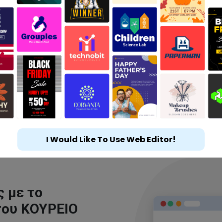
I Would Like To Use Web Editor!
 με το
του ΚΟΥΡΕΙΟ