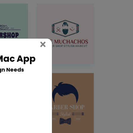
Close
×
 Mac App
gn Needs