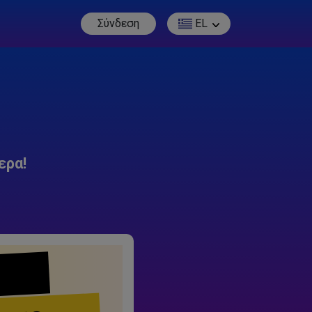
Σύνδεση
EL
ερα!