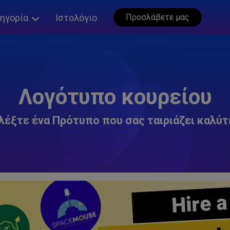
ηγορία
Ιστολόγιο
Προσλάβετε μας
Λογότυπο κουρείου
λέξτε ένα Πρότυπο που σας ταιριάζει καλύτ
Hire a