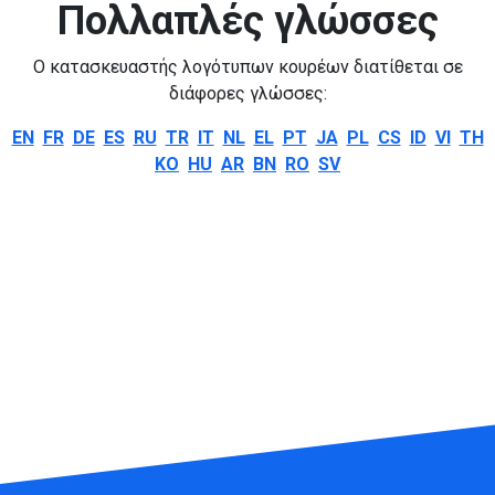
Πολλαπλές γλώσσες
Ο κατασκευαστής λογότυπων κουρέων διατίθεται σε
διάφορες γλώσσες:
EN
FR
DE
ES
RU
TR
IT
NL
EL
PT
JA
PL
CS
ID
VI
TH
KO
HU
AR
BN
RO
SV