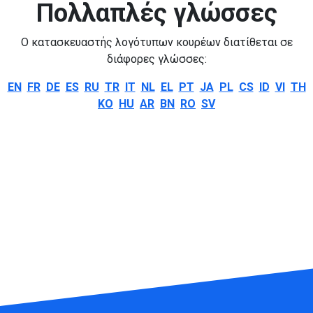
Πολλαπλές γλώσσες
Ο κατασκευαστής λογότυπων κουρέων διατίθεται σε
διάφορες γλώσσες:
EN
FR
DE
ES
RU
TR
IT
NL
EL
PT
JA
PL
CS
ID
VI
TH
KO
HU
AR
BN
RO
SV