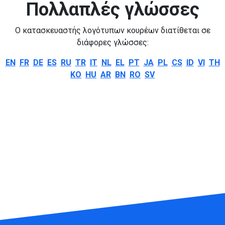
Πολλαπλές γλώσσες
Ο κατασκευαστής λογότυπων κουρέων διατίθεται σε
διάφορες γλώσσες:
EN
FR
DE
ES
RU
TR
IT
NL
EL
PT
JA
PL
CS
ID
VI
TH
KO
HU
AR
BN
RO
SV