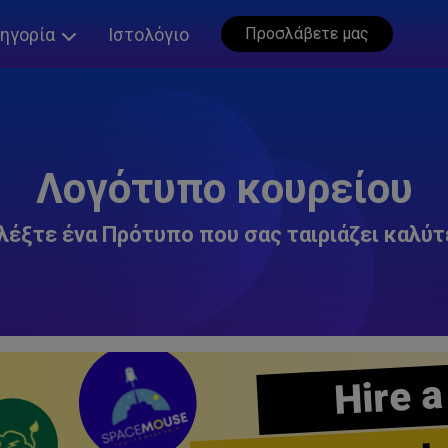
ηγορία
Ιστολόγιο
Προσλάβετε μας
Λογότυπο κουρείου
λέξτε ένα Πρότυπο που σας ταιριάζει καλύτ
Hire a