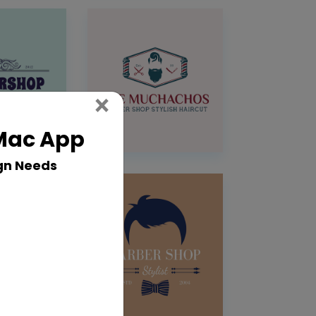
Close
×
 Mac App
gn Needs