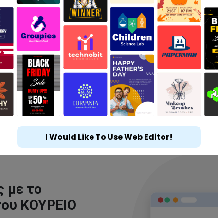
I Would Like To Use Web Editor!
 με το
του ΚΟΥΡΕΙΟ