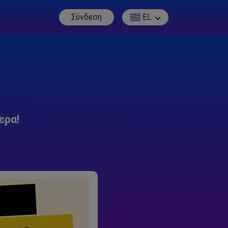
Σύνδεση
EL
ερα!