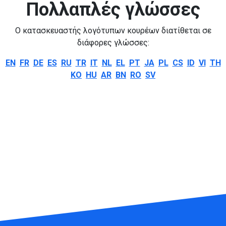
Πολλαπλές γλώσσες
Ο κατασκευαστής λογότυπων κουρέων διατίθεται σε
διάφορες γλώσσες:
EN
FR
DE
ES
RU
TR
IT
NL
EL
PT
JA
PL
CS
ID
VI
TH
KO
HU
AR
BN
RO
SV