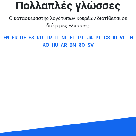
Πολλαπλές γλώσσες
Ο κατασκευαστής λογότυπων κουρέων διατίθεται σε
διάφορες γλώσσες:
EN
FR
DE
ES
RU
TR
IT
NL
EL
PT
JA
PL
CS
ID
VI
TH
KO
HU
AR
BN
RO
SV