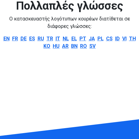
Πολλαπλές γλώσσες
Ο κατασκευαστής λογότυπων κουρέων διατίθεται σε
διάφορες γλώσσες:
EN
FR
DE
ES
RU
TR
IT
NL
EL
PT
JA
PL
CS
ID
VI
TH
KO
HU
AR
BN
RO
SV