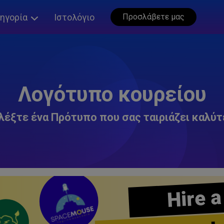
ηγορία
Ιστολόγιο
Προσλάβετε μας
Λογότυπο κουρείου
λέξτε ένα Πρότυπο που σας ταιριάζει καλύτ
Hire a