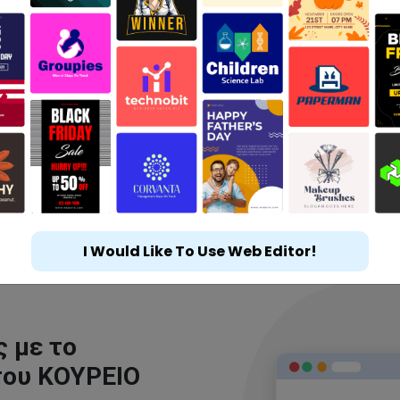
I Would Like To Use Web Editor!
 με το
του ΚΟΥΡΕΙΟ