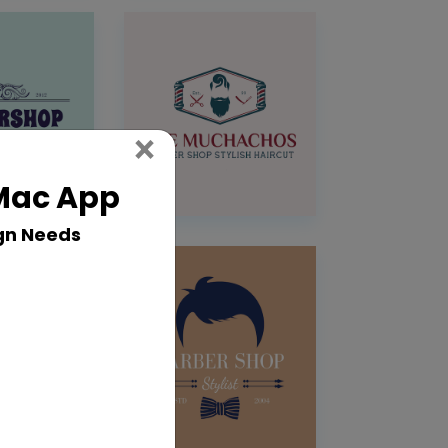
Close
×
 Mac App
gn Needs