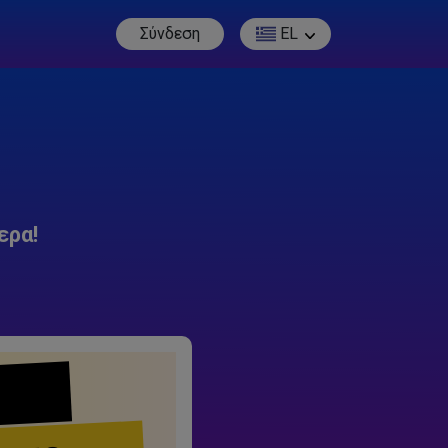
Σύνδεση
EL
ερα!