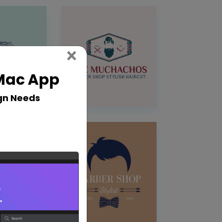
Close
×
 Mac App
gn Needs