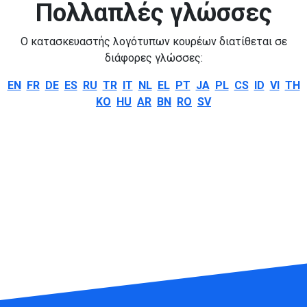
Πολλαπλές γλώσσες
Ο κατασκευαστής λογότυπων κουρέων διατίθεται σε
διάφορες γλώσσες:
EN
FR
DE
ES
RU
TR
IT
NL
EL
PT
JA
PL
CS
ID
VI
TH
KO
HU
AR
BN
RO
SV