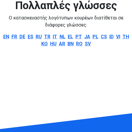
Πολλαπλές γλώσσες
Ο κατασκευαστής λογότυπων κουρέων διατίθεται σε
διάφορες γλώσσες:
EN
FR
DE
ES
RU
TR
IT
NL
EL
PT
JA
PL
CS
ID
VI
TH
KO
HU
AR
BN
RO
SV