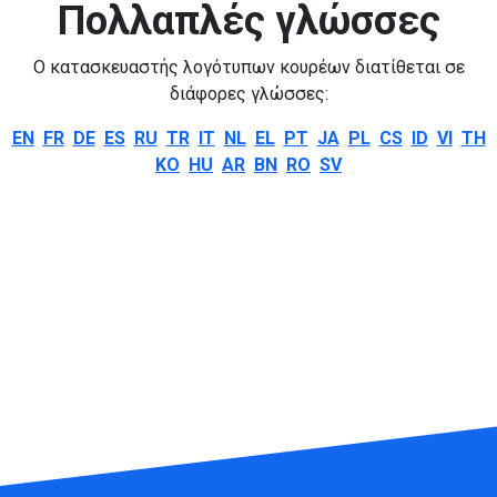
Πολλαπλές γλώσσες
Ο κατασκευαστής λογότυπων κουρέων διατίθεται σε
διάφορες γλώσσες:
EN
FR
DE
ES
RU
TR
IT
NL
EL
PT
JA
PL
CS
ID
VI
TH
KO
HU
AR
BN
RO
SV