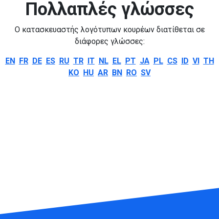
Πολλαπλές γλώσσες
Ο κατασκευαστής λογότυπων κουρέων διατίθεται σε
διάφορες γλώσσες:
EN
FR
DE
ES
RU
TR
IT
NL
EL
PT
JA
PL
CS
ID
VI
TH
KO
HU
AR
BN
RO
SV