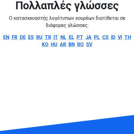
Πολλαπλές γλώσσες
Ο κατασκευαστής λογότυπων κουρέων διατίθεται σε
διάφορες γλώσσες:
EN
FR
DE
ES
RU
TR
IT
NL
EL
PT
JA
PL
CS
ID
VI
TH
KO
HU
AR
BN
RO
SV