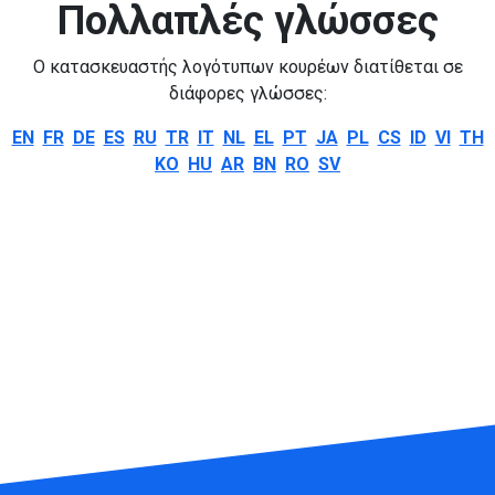
Πολλαπλές γλώσσες
Ο κατασκευαστής λογότυπων κουρέων διατίθεται σε
διάφορες γλώσσες:
EN
FR
DE
ES
RU
TR
IT
NL
EL
PT
JA
PL
CS
ID
VI
TH
KO
HU
AR
BN
RO
SV